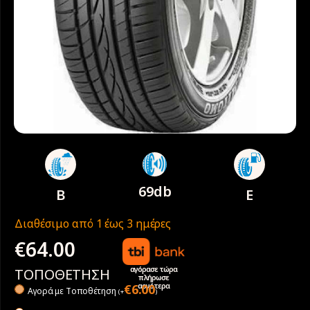
69db
B
E
Διαθέσιμο από 1 έως 3 ημέρες
€
64.00
αγόρασε τώρα
ΤΟΠΟΘΕΤΗΣΗ
πλήρωσε
αργότερα
€
6.00
Αγορά με Tοποθέτηση
(
+
)