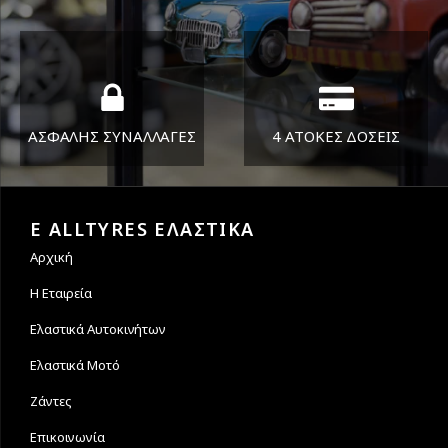
ΔΕΥ-ΠΑΡ 8:30-17:30
Όπου και αν είστε θα σας
ΣΑΒ 8:30-13:30
στείλουμε τα ελαστικά σας
ΑΣΦΑΛΗΣ ΣΥΝΑΛΛΑΓΕΣ
4 ΑΤΟΚΕΣ ΔΟΣΕΙΣ
Εγγυόμαστε την ασφάλεια
Υποστηρίζουμε μέχρι και 4
των συναλλαγών σας.
άτοκες δόσεις
E ALLTYRES ΕΛΑΣΤΙΚΑ
Αρχική
Η Εταιρεία
Ελαστικά Αυτοκινήτων
Ελαστικά Μοτό
Ζάντες
Επικοινωνία