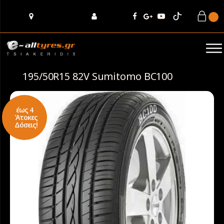
195/50R15 82V Sumitomo BC100
έως 4
Άτοκες
Δόσεις!