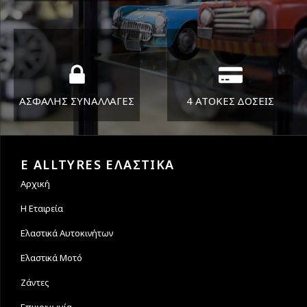
ΔΕΥ-ΠΑΡ 8:30-17:30
Όπου και αν είστε θα σας
ΣΑΒ 8:30-13:30
στείλουμε τα ελαστικά σας
ΑΣΦΑΛΗΣ ΣΥΝΑΛΛΑΓΕΣ
4 ΑΤΟΚΕΣ ΔΟΣΕΙΣ
Εγγυόμαστε την ασφάλεια
Υποστηρίζουμε μέχρι και 4
των συναλλαγών σας.
άτοκες δόσεις
E ALLTYRES ΕΛΑΣΤΙΚΑ
Αρχική
Η Εταιρεία
Ελαστικά Αυτοκινήτων
Ελαστικά Μοτό
Ζάντες
Επικοινωνία