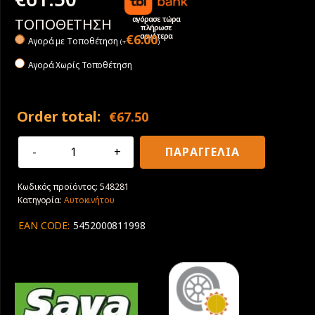
αγόρασε τώρα
ΤΟΠΟΘΕΤΗΣΗ
πλήρωσε
αργότερα
€
6.00
Αγορά με Tοποθέτηση
(
+
)
Αγορά Χωρίς Τοποθέτηση
Order total:
€
67.50
195/50R15
ΠΑΡΑΓΓΕΛΙΑ
82H
Sava
Κωδικός προϊόντος:
548281
Intensa
Κατηγορία:
Αυτοκινήτου
HP
ποσότητα
EAN CODE:
5452000811998