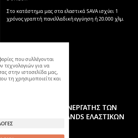
Στο κατάστημα μας στα ελαστικά SAVA ισχύει 1
χρόνος γραπτή πανελλαδική εγγύηση ή 20.000 χλµ.
ορίες που συλλέγονται
ν τεχνολογιών για να
σας στην ιστοσελίδα μας,
ου τη χρησιμοποιείτε και
ΕΠΙΣΗΜΟΣ ΣΥΝΕΡΓΑΤΗΣ ΤΩΝ
ΚΟΡΥΦΑΙΩΝ BRANDS ΕΛΑΣΤΙΚΩΝ
ΛΟΓΕΣ