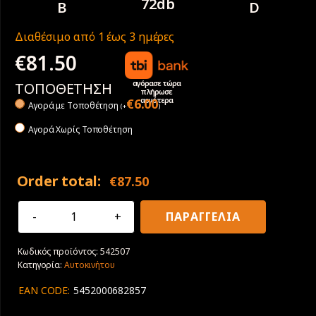
72db
B
D
Διαθέσιμο από 1 έως 3 ημέρες
€
81.50
αγόρασε τώρα
ΤΟΠΟΘΕΤΗΣΗ
πλήρωσε
αργότερα
€
6.00
Αγορά με Tοποθέτηση
(
+
)
Αγορά Χωρίς Τοποθέτηση
Order total:
€
87.50
195/45R16
ΠΑΡΑΓΓΕΛΙΑ
84V
XL
Κωδικός προϊόντος:
542507
Sava
Κατηγορία:
Αυτοκινήτου
Intensa
HP2
EAN CODE:
5452000682857
ποσότητα