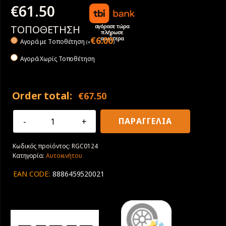
€
61.50
αγόρασε τώρα
ΤΟΠΟΘΕΤΗΣΗ
πλήρωσε
αργότερα
€
6.00
Αγορά με Tοποθέτηση
(
+
)
Αγορά Χωρίς Τοποθέτηση
Order total:
€
67.50
185/65R15
ΠΑΡΑΓΓΕΛΙΑ
92V
XL
Κωδικός προϊόντος:
RGC0124
Radar
Κατηγορία:
Αυτοκινήτου
Dimax
4
EAN CODE:
8886459520021
SEASON
M+S
3PMSF
ποσότητα