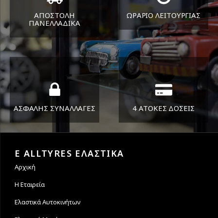
ΑΠΟΣΤΟΛΗ
ΩΡΑΡΙΟ ΛΕΙΤΟΥΡΓΙΑΣ
ΠΑΝΕΛΛΑΔΙΚA
ΔΕΥ-ΠΑΡ 8:30-17:30
Όπου και αν είστε θα σας
ΣΑΒ 8:30-13:30
στείλουμε τα ελαστικά σας
ΑΣΦΑΛΗΣ ΣΥΝΑΛΛΑΓΕΣ
4 ΑΤΟΚΕΣ ΔΟΣΕΙΣ
Εγγυόμαστε την ασφάλεια
Υποστηρίζουμε μέχρι και 4
των συναλλαγών σας.
άτοκες δόσεις
E ALLTYRES ΕΛΑΣΤΙΚΑ
Αρχική
Η Εταιρεία
Ελαστικά Αυτοκινήτων