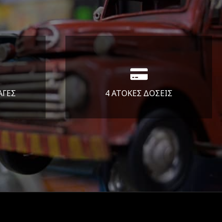
ΑΓΕΣ
4 ΑΤΟΚΕΣ ΔΟΣΕΙΣ
άλεια
Υποστηρίζουμε μέχρι και 4
ας.
άτοκες δόσεις