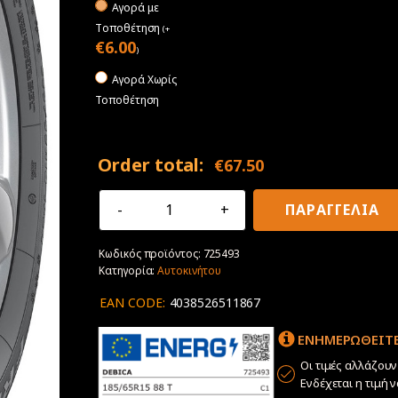
Αγορά με
Tοποθέτηση
(
+
€
6.00
)
Αγορά Χωρίς
Τοποθέτηση
Order total:
€
67.50
185/65R15
ΠΑΡΑΓΓΕΛΙΑ
88T
Debica
Κωδικός προϊόντος:
725493
Frigo
Κατηγορία:
Αυτοκινήτου
2
ποσότητα
EAN CODE:
4038526511867
ΕΝΗΜΕΡΩΘΕΙΤΕ
Οι τιμές αλλάζου
Ενδέχεται η τιμή 