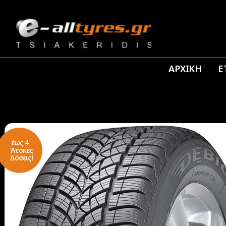
ΑΡΧΙΚΗ
Ε
έως 4
Άτοκες
Δόσεις!