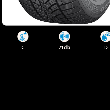
C
71db
D