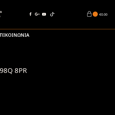
ία
€
0.00
9
ΠΙΚΟΙΝΩΝΙΑ
98Q 8PR