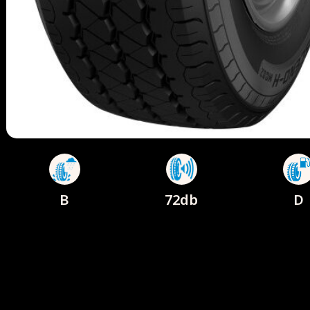
B
72db
D