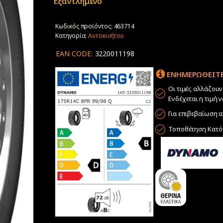
Εξαντλημένο
Κωδικός προϊόντος:
463714
Κατηγορία:
Αυτοκινήτου
EAN CODE:
3220011198
ΕΝΗΜΕΡΩΘΕΙΤΕ
Οι τιμές αλλάζου
Ενδέχεται η τιμή 
Για επιβεβαίωση α
Τοποθέτηση Κατόπ