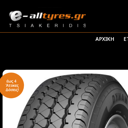
ΑΡΧΙΚΗ
Ε
έως 4
Άτοκες
Δόσεις!