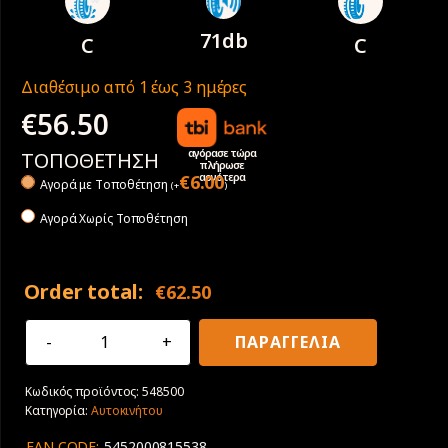
71db
C
C
Διαθέσιμο από 1 έως 3 ημέρες
€
56.50
αγόρασε τώρα
ΤΟΠΟΘΕΤΗΣΗ
πλήρωσε
αργότερα
€
6.00
Αγορά με Tοποθέτηση
(
+
)
Αγορά Χωρίς Τοποθέτηση
Order total:
€
62.50
175/65R14
ΠΑΡΑΓΓΕΛΙΑ
86T
XL
Κωδικός προϊόντος:
548500
Sava
Κατηγορία:
Αυτοκινήτου
Perfecta
ποσότητα
EAN CODE:
5452000815538