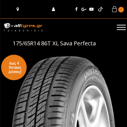
175/65R14 86T XL Sava Perfecta
έως 4
Άτοκες
Δόσεις!