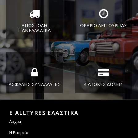
ΑΠΟΣΤΟΛΗ
ΩΡΑΡΙΟ ΛΕΙΤΟΥΡΓΙΑΣ
ΠΑΝΕΛΛΑΔΙΚA
ΔΕΥ-ΠΑΡ 8:30-17:30
Όπου και αν είστε θα σας
ΣΑΒ 8:30-13:30
στείλουμε τα ελαστικά σας
ΑΣΦΑΛΗΣ ΣΥΝΑΛΛΑΓΕΣ
4 ΑΤΟΚΕΣ ΔΟΣΕΙΣ
Εγγυόμαστε την ασφάλεια
Υποστηρίζουμε μέχρι και 4
των συναλλαγών σας.
άτοκες δόσεις
E ALLTYRES ΕΛΑΣΤΙΚΑ
Αρχική
Η Εταιρεία