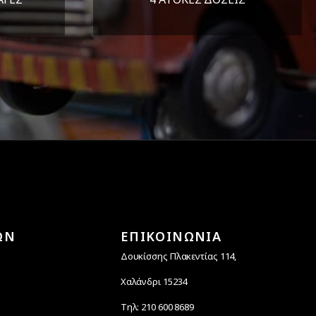
άλεια
Υποστηρίζουμε μέχρι και 4
ας.
άτοκες δόσεις
ΩΝ
ΕΠΙΚΟΙΝΩΝΙΑ
Δουκίσσης Πλακεντίας 114,
Χαλάνδρι 15234
Τηλ: 210 600 8689