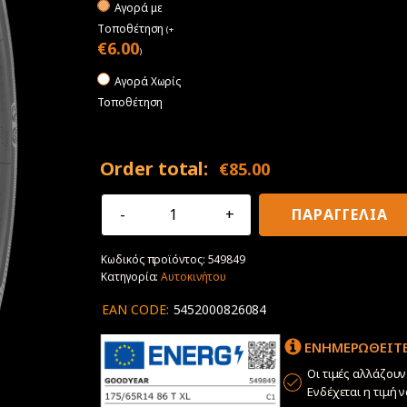
Αγορά με
Tοποθέτηση
(
+
€
6.00
)
Αγορά Χωρίς
Τοποθέτηση
Order total:
€
85.00
175/65R14
ΠΑΡΑΓΓΕΛΙΑ
86T
XL
Κωδικός προϊόντος:
549849
Goodyear
Κατηγορία:
Αυτοκινήτου
EfficientGrip
Performance
EAN CODE:
5452000826084
ποσότητα
ΕΝΗΜΕΡΩΘΕΙΤΕ
Οι τιμές αλλάζου
Ενδέχεται η τιμή 