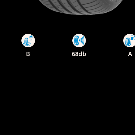
B
68db
A