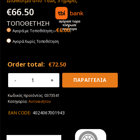
Διαθέσιμο από 1 έως 3 ημέρες
€
66.50
αγόρασε τώρα
ΤΟΠΟΘΕΤΗΣΗ
πλήρωσε
αργότερα
€
6.00
Αγορά με Tοποθέτηση
(
+
)
Αγορά Χωρίς Τοποθέτηση
Order total:
€
72.50
175/65R14
ΠΑΡΑΓΓΕΛΙΑ
86H
XL
Κωδικός προϊόντος:
0373541
Semperit
Κατηγορία:
Αυτοκινήτου
Allseason-
Grip
EAN CODE:
4024067001943
ποσότητα