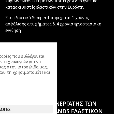
κύριων πλεονεκτημάτων που είχαν δύο ηγετικοί
κατασκευαστές ελαστικών στην Ευρώπη.
Στα ελαστικά Semperit παρέχεται 1 χρόνος
ασφάλισης ατυχήματος & 4 χρόνια εργοστασιακή
εγγύηση
ορίες που συλλέγονται
ν τεχνολογιών για να
σας στην ιστοσελίδα μας,
ου τη χρησιμοποιείτε και
ΕΠΙΣΗΜΟΣ ΣΥΝΕΡΓΑΤΗΣ ΤΩΝ
ΛΟΓΕΣ
ΚΟΡΥΦΑΙΩΝ BRANDS ΕΛΑΣΤΙΚΩΝ