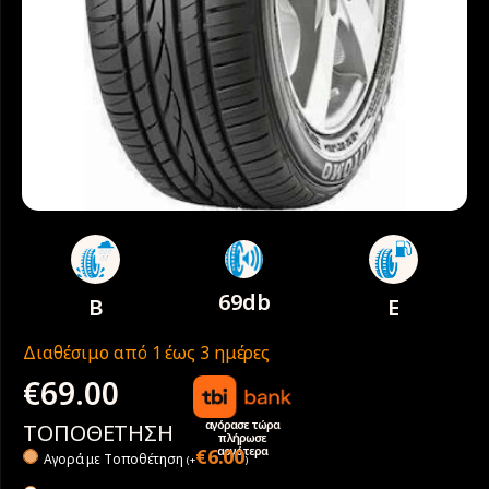
69db
B
E
Διαθέσιμο από 1 έως 3 ημέρες
€
69.00
αγόρασε τώρα
ΤΟΠΟΘΕΤΗΣΗ
πλήρωσε
αργότερα
€
6.00
Αγορά με Tοποθέτηση
(
+
)