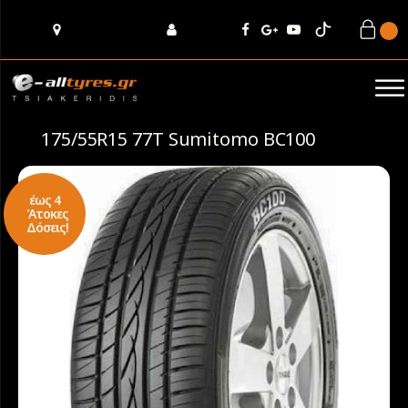
175/55R15 77T Sumitomo BC100
έως 4
Άτοκες
Δόσεις!