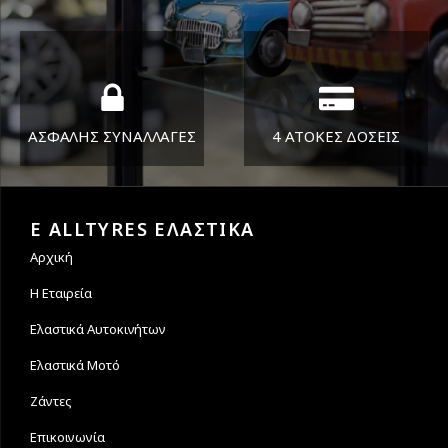
ΔΕΥ-ΠΑΡ 8:30-17:30
Όπου και αν είστε θα σας
ΣΑΒ 8:30-13:30
στείλουμε τα ελαστικά σας
ΑΣΦΑΛΗΣ ΣΥΝΑΛΛΑΓΕΣ
4 ΑΤΟΚΕΣ ΔΟΣΕΙΣ
Εγγυόμαστε την ασφάλεια
Υποστηρίζουμε μέχρι και 4
των συναλλαγών σας.
άτοκες δόσεις
E ALLTYRES ΕΛΑΣΤΙΚΑ
Αρχική
Η Εταιρεία
Ελαστικά Αυτοκινήτων
Ελαστικά Μοτό
Ζάντες
Επικοινωνία