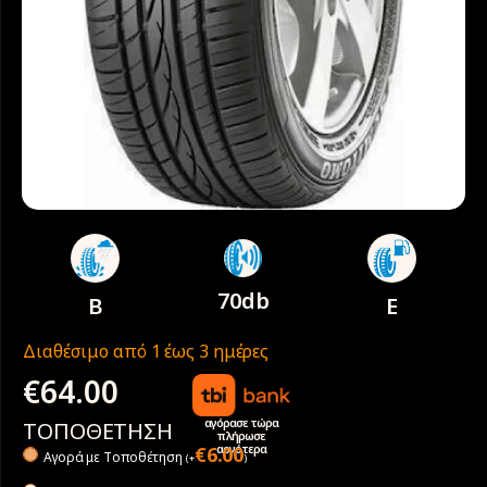
70db
B
E
Διαθέσιμο από 1 έως 3 ημέρες
€
64.00
αγόρασε τώρα
ΤΟΠΟΘΕΤΗΣΗ
πλήρωσε
αργότερα
€
6.00
Αγορά με Tοποθέτηση
(
+
)