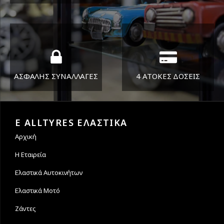
ΔΕΥ-ΠΑΡ 8:30-17:30
Όπου και αν είστε θα σας
ΣΑΒ 8:30-13:30
στείλουμε τα ελαστικά σας
ΑΣΦΑΛΗΣ ΣΥΝΑΛΛΑΓΕΣ
4 ΑΤΟΚΕΣ ΔΟΣΕΙΣ
Εγγυόμαστε την ασφάλεια
Υποστηρίζουμε μέχρι και 4
των συναλλαγών σας.
άτοκες δόσεις
E ALLTYRES ΕΛΑΣΤΙΚΑ
Αρχική
Η Εταιρεία
Ελαστικά Αυτοκινήτων
Ελαστικά Μοτό
Ζάντες