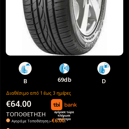
69db
B
D
Διαθέσιμο από 1 έως 3 ημέρες
€
64.00
αγόρασε τώρα
ΤΟΠΟΘΕΤΗΣΗ
πλήρωσε
αργότερα
€
6.00
Αγορά με Tοποθέτηση
(
+
)