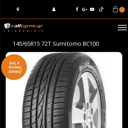
145/65R15 72T Sumitomo BC100
έως 4
Άτοκες
Δόσεις!