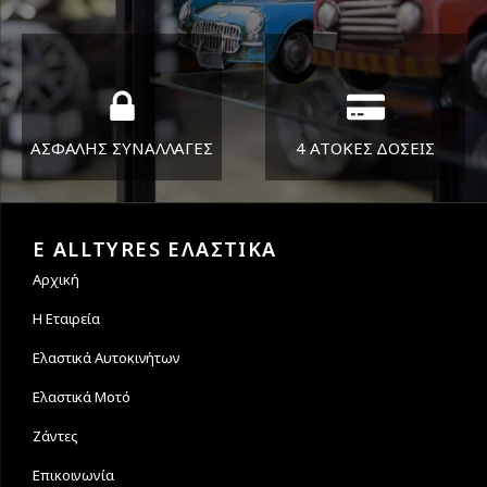
ΔΕΥ-ΠΑΡ 8:30-17:30
Όπου και αν είστε θα σας
ΣΑΒ 8:30-13:30
στείλουμε τα ελαστικά σας
ΑΣΦΑΛΗΣ ΣΥΝΑΛΛΑΓΕΣ
4 ΑΤΟΚΕΣ ΔΟΣΕΙΣ
Εγγυόμαστε την ασφάλεια
Υποστηρίζουμε μέχρι και 4
των συναλλαγών σας.
άτοκες δόσεις
E ALLTYRES ΕΛΑΣΤΙΚΑ
Αρχική
Η Εταιρεία
Ελαστικά Αυτοκινήτων
Ελαστικά Μοτό
Ζάντες
Επικοινωνία