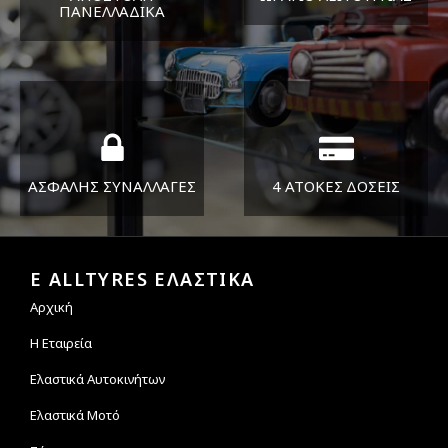
ΠΑΝΕΛΛΑΔΙΚA
ΔΕΥ-ΠΑΡ 8:30-17:30
Όπου και αν είστε θα σας
ΣΑΒ 8:30-13:30
στείλουμε τα ελαστικά σας
ΑΣΦΑΛΗΣ ΣΥΝΑΛΛΑΓΕΣ
4 ΑΤΟΚΕΣ ΔΟΣΕΙΣ
Εγγυόμαστε την ασφάλεια
Υποστηρίζουμε μέχρι και 4
των συναλλαγών σας.
άτοκες δόσεις
E ALLTYRES ΕΛΑΣΤΙΚΑ
Αρχική
Η Εταιρεία
Ελαστικά Αυτοκινήτων
Ελαστικά Μοτό