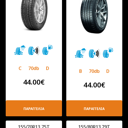
C
70db
D
B
70db
D
44.00
€
44.00
€
ΠΑΡΑΓΓΕΛΙΑ
ΠΑΡΑΓΓΕΛΙΑ
155/70R13 75T
155/80R13 79T