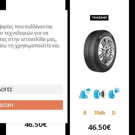
ορίες που συλλέγονται
ν τεχνολογιών για να
σας στην ιστοσελίδα μας,
ου τη χρησιμοποιείτε και
ΛΟΓΕΣ
ΔΟΧΗ
C
70db
E
B
70db
D
46.50
€
46.50
€