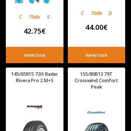
C
70db
D
C
70db
E
44.00
€
42.75
€
ΠΑΡΑΓΓΕΛΙΑ
ΠΑΡΑΓΓΕΛΙΑ
145/65R15 72Η Radar
155/80R13 79T
Rivera Pro 2 M+S
Crosswind Comfort
Peak